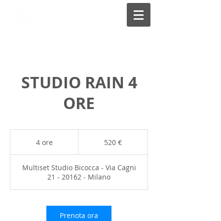
STUDIO RAIN 4
ORE
520
euro
4 ore
4
520 €
o
r
Multiset Studio Bicocca - Via Cagni
e
21 - 20162 - Milano
Prenota ora