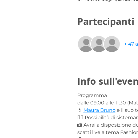
Partecipanti
+ 47 a
Info sull'eve
Programma 
dalle 09.00 alle 11.30 (Mat
💄 
Maura Bruno
 e il suo
💇‍♀️ Possibilità di sistema
📸 Avrai a disposizione d
scatti live a tema Fashio