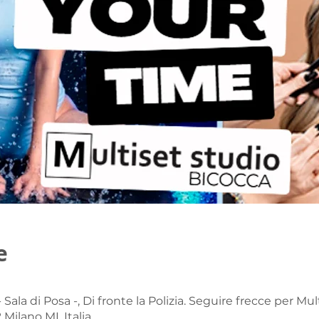
e
0
Sala di Posa -, Di fronte la Polizia. Seguire frecce per Mul
Milano MI, Italia