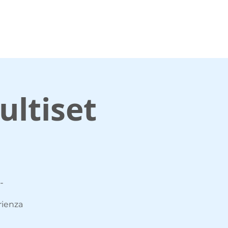
Multiset Mecenate
Attrezzature
More
ltiset
-
rienza