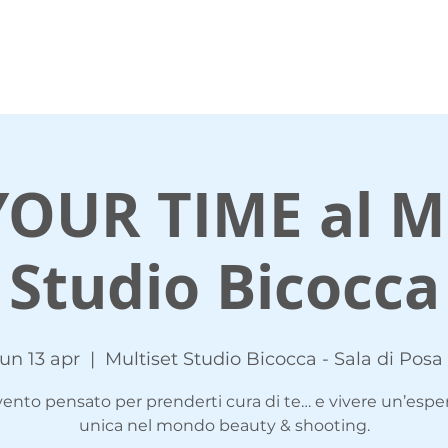
s Eventi
Multiset Ampère
Multiset Bicocca
YOUR TIME al Mu
Studio Bicocca
lun 13 apr
  |  
Multiset Studio Bicocca - Sala di Posa 
ento pensato per prenderti cura di te… e vivere un’espe
unica nel mondo beauty & shooting.