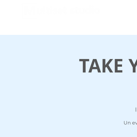
HOME
Podcast
AI Shooting
Location
TAKE 
Un ev